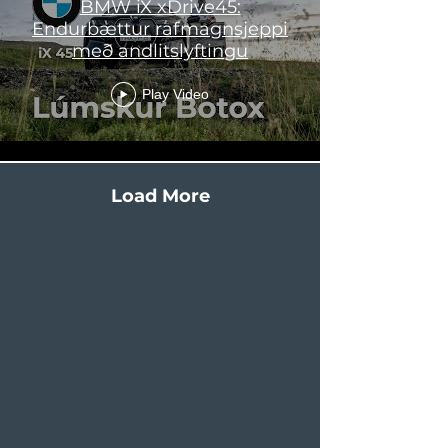
BMW iX xDrive45:
Endurbættur rafmagnsjeppi
með andlitslyftingu
Play Video
Load More