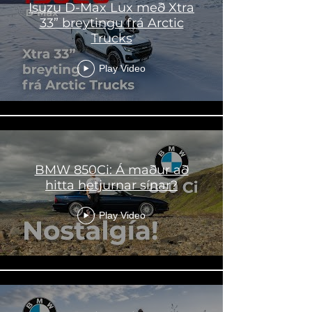
Isuzu D-Max Lux með Xtra
33” breytingu frá Arctic
Trucks
Play Video
BMW 850Ci: Á maður að
hitta hetjurnar sínar?
Play Video