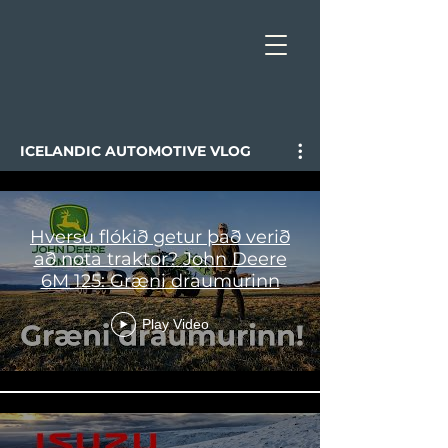
ICELANDIC AUTOMOTIVE VLOG
Hversu flókið getur það verið
að nota traktor? John Deere
6M 125: Græni draumurinn
Play Video