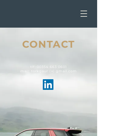
CONTACT
tlf:
00354 663 0601
mail: torkgaur (a) gmail.com