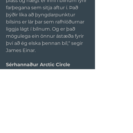
pláss og hægt er inni í bílnum fyrir 
farþegana sem sitja aftur í. Það 
þýðir líka að þyngdarpunktur 
bílsins er lár þar sem rafhlöðurnar 
liggja lágt í bílnum. Og er það 
mögulega ein önnur ástæða fyrir 
því að ég elska þennan bíl,“ segir 
James Einar.
Sérhannaður Arctic Circle 
Edition 
Það voru ekki bara almennir 
Polestar bílar á svæðinu. Heldur 
var Polestar búið að framleiða þrjá 
Arctic Circle Edition bíla sem eru í 
rauninni Polestar 2, 3 og 4 á 
sterum. Það var búið að gera þá að 
rallý bílum sem Joakim keyrði 