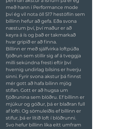
þennan akstur á ísnum þá er ég 
með hann í Performance mode 
því ég vil nota öll 517 hestöflin sem 
bíllinn hefur að gefa. Eða svona 
næstum því, því maður er að 
keyra á ís og það er takmarkað 
hvar gripið er að finna. 
Bíllinn er með sjálfvirka loftpúða 
fjöðrun sem stillir sig af á tveggja 
milli sekúndna fresti eftir því 
hvernig undirlag bílsins er hverju 
sinni. Fyrir svona akstur þá finnst 
mér gott að hafa bílinn mjög 
stífan. Gott er að hugsa um 
fjöðrunina sem blöðru. Ef bíllinn er 
mjúkur og góður, þá er blaðran full 
af lofti. Og sömuleiðis ef bíllinn er 
stífur, þá er lítið loft í blöðrunni. 
Svo hefur bíllinn líka eitt umfram 