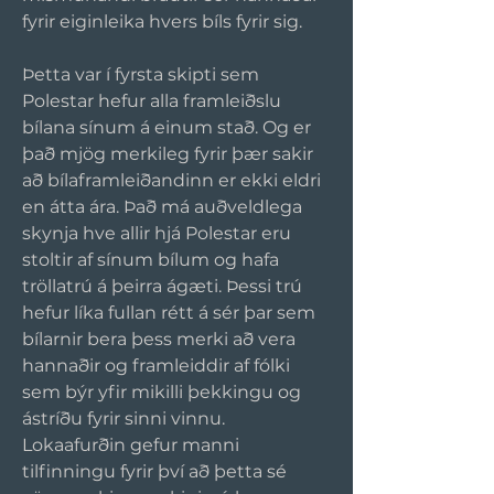
fyrir eiginleika hvers bíls fyrir sig.
Þetta var í fyrsta skipti sem 
Polestar hefur alla framleiðslu 
bílana sínum á einum stað. Og er 
það mjög merkileg fyrir þær sakir 
að bílaframleiðandinn er ekki eldri 
en átta ára. Það má auðveldlega 
skynja hve allir hjá Polestar eru 
stoltir af sínum bílum og hafa 
tröllatrú á þeirra ágæti. Þessi trú 
hefur líka fullan rétt á sér þar sem 
bílarnir bera þess merki að vera 
hannaðir og framleiddir af fólki 
sem býr yfir mikilli þekkingu og 
ástríðu fyrir sinni vinnu. 
Lokaafurðin gefur manni 
tilfinningu fyrir því að þetta sé 