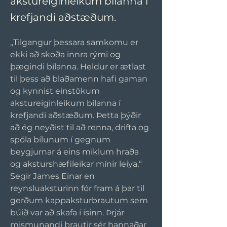
akstureiginleikum bílanna í
krefjandi aðstæðum.
„Tilgangur þessara samkomu er 
ekki að skoða innra rými og 
þægindi bílanna. Heldur er ætlast 
til þess að blaðamenn hafi gaman 
og kynnist einstökum 
akstureiginleikum bílanna í 
krefjandi aðstæðum. Þetta þýðir 
að ég neyðist til að renna, drifta og 
spóla bílunum í gegnum 
beygjurnar á eins miklum hraða 
og aksturshæfileikar mínir leiya,“ 
Segir James Einar en 
reynsluaksturinn fór fram á þar til 
gerðum kappaksturbrautum sem 
búið var að skafa í ísinn. Þrjár 
mismunandi brautir sér hannaðar 