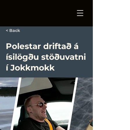
< Back
Polestar driftað á
ísi­lögðu stöðu­vatni
í Jokkmokk