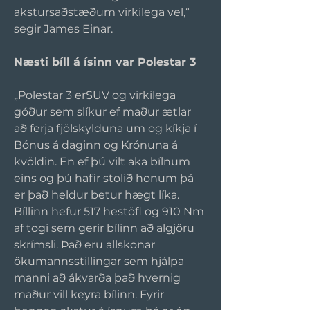
akstursaðstæðum virkilega vel,“ 
segir James Einar.
Næsti bíll á ísinn var Polestar 3
„Polestar 3 erSUV og virkilega 
góður sem slíkur ef maður ætlar 
að ferja fjölskylduna um og kíkja í 
Bónus á daginn og Krónuna á 
kvöldin. En ef þú vilt aka bílnum 
eins og þú hafir stolið honum þá 
er það heldur betur hægt líka. 
Bíllinn hefur 517 hestöfl og 910 Nm 
af togi sem gerir bílinn að algjöru 
skrímsli. Það eru allskonar 
ökumannsstillingar sem hjálpa 
manni að ákvarða það hvernig 
maður vill keyra bílinn. Fyrir 