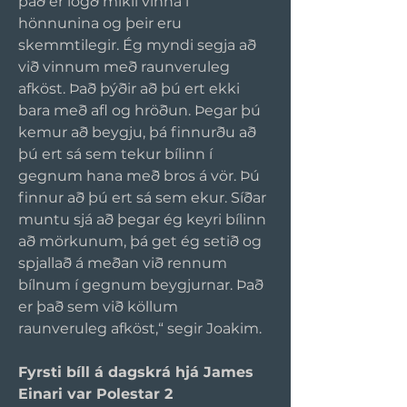
það er lögð mikil vinna í 
hönnunina og þeir eru 
skemmtilegir. Ég myndi segja að 
við vinnum með raunveruleg 
afköst. Það þýðir að þú ert ekki 
bara með afl og hröðun. Þegar þú 
kemur að beygju, þá finnurðu að 
þú ert sá sem tekur bílinn í 
gegnum hana með bros á vör. Þú 
finnur að þú ert sá sem ekur. Síðar 
muntu sjá að þegar ég keyri bílinn 
að mörkunum, þá get ég setið og 
spjallað á meðan við rennum 
bílnum í gegnum beygjurnar. Það 
er það sem við köllum 
raunveruleg afköst,“ segir Joakim.
Fyrsti bíll á dagskrá hjá James 
Einari var Polestar 2