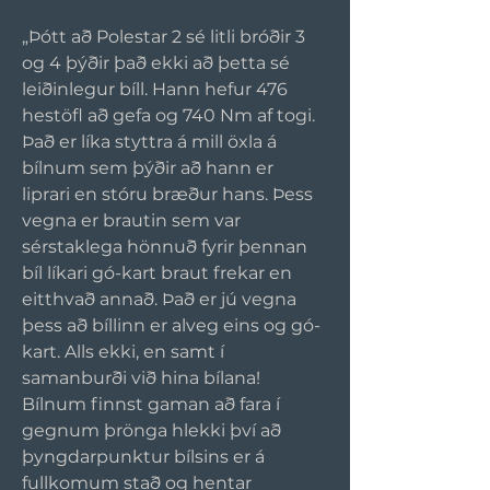
„Þótt að Polestar 2 sé litli bróðir 3 
og 4 þýðir það ekki að þetta sé 
leiðinlegur bíll. Hann hefur 476 
hestöfl að gefa og 740 Nm af togi. 
Það er líka styttra á mill öxla á 
bílnum sem þýðir að hann er 
liprari en stóru bræður hans. Þess 
vegna er brautin sem var 
sérstaklega hönnuð fyrir þennan 
bíl líkari gó-kart braut frekar en 
eitthvað annað. Það er jú vegna 
þess að bíllinn er alveg eins og gó-
kart. Alls ekki, en samt í 
samanburði við hina bílana! 
Bílnum finnst gaman að fara í 
gegnum þrönga hlekki því að 
þyngdarpunktur bílsins er á 
fullkomum stað og hentar 