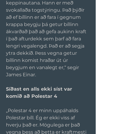
keppinautana. Hann er með 
svokallaða togstýringu. Það þýðir 
að ef bíllinn er að fara í gegnum 
krappa beygju þá getur bíllinn 
ákvarðað það að gefa aukinn kraft 
í það afturdekk sem þarf að fara 
lengri vegalengd. Það er að segja 
ytra dekkið. Þess vegna getur 
bíllinn komist hraðar út úr 
beygjum en vanalegt er,“ segir 
James Einar.
Síðast en alls ekki síst var 
komið að Polestar 4
„Polestar 4 er minn uppáhalds 
Polestar bíll. Ég er ekki viss af 
hverju það er. Mögulega er það 
vegna þess að þetta er kraftmesti 