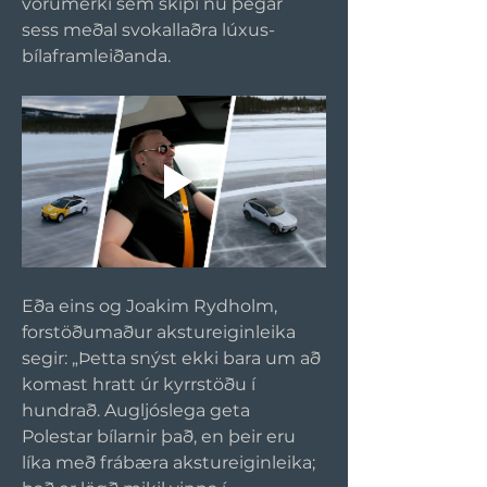
vörumerki sem skipi nú þegar 
sess meðal svokallaðra lúxus-
bílaframleiðanda.
Eða eins og Joakim Rydholm, 
forstöðumaður akstureiginleika 
segir: „Þetta snýst ekki bara um að 
komast hratt úr kyrrstöðu í 
hundrað. Augljóslega geta 
Polestar bílarnir það, en þeir eru 
líka með frábæra akstureiginleika; 