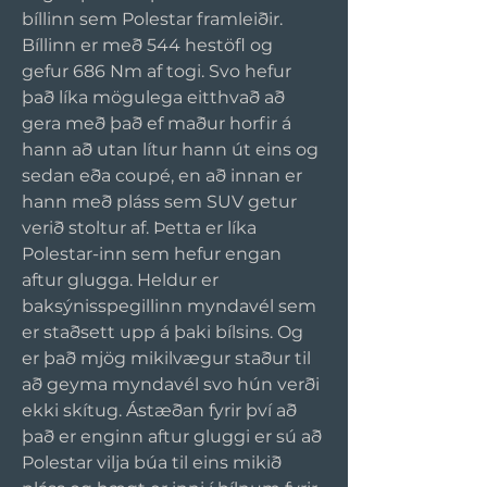
bíllinn sem Polestar framleiðir. 
Bíllinn er með 544 hestöfl og 
gefur 686 Nm af togi. Svo hefur 
það líka mögulega eitthvað að 
gera með það ef maður horfir á 
hann að utan lítur hann út eins og 
sedan eða coupé, en að innan er 
hann með pláss sem SUV getur 
verið stoltur af. Þetta er líka 
Polestar-inn sem hefur engan 
aftur glugga. Heldur er 
baksýnisspegillinn myndavél sem 
er staðsett upp á þaki bílsins. Og 
er það mjög mikilvægur staður til 
að geyma myndavél svo hún verði 
ekki skítug. Ástæðan fyrir því að 
það er enginn aftur gluggi er sú að 
Polestar vilja búa til eins mikið 