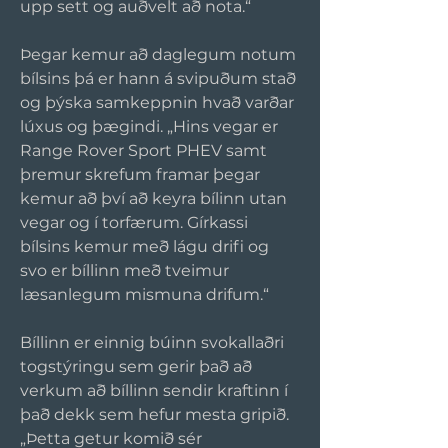
upp sett og auðvelt að nota.“
Þegar kemur að daglegum notum 
bílsins þá er hann á svipuðum stað 
og þýska samkeppnin hvað varðar 
lúxus og þægindi. „Hins vegar er 
Range Rover Sport PHEV samt 
þremur skrefum framar þegar 
kemur að því að keyra bílinn utan 
vegar og í torfærum. Gírkassi 
bílsins kemur með lágu drifi og 
svo er bíllinn með tveimur 
læsanlegum mismuna drifum.“
Bíllinn er einnig búinn svokallaðri 
togstýringu sem gerir það að 
verkum að bíllinn sendir kraftinn í 
það dekk sem hefur mesta gripið. 
„Þetta getur komið sér 