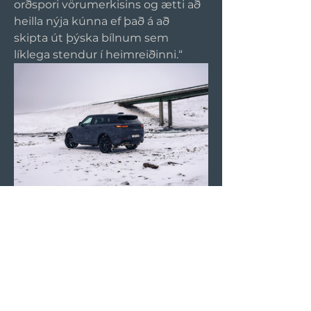
orðspori vörumerkisins og ætti að 
heilla nýja kúnna ef það á að 
skipta út þýska bílnum sem 
líklega stendur í heimreiðinni.“