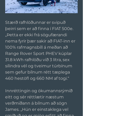
Stærð rafhlöðunnar er svipuð 
þeirri sem er að finna í FIAT 500e. 
„Þetta er ekki frá sögufærandi 
nema fyrir þær sakir að FIAT-inn er 
100% rafmagnsbíll á meðan að 
Range Rover Sport PHEV kúplar 
31.8 kWh rafhlöðu við 3 lítra, sex 
sílindra vél og tveimur túrbínum 
sem gefur bílnum rétt tæplega 
460 hestöfl og 660 NM af togi.“
Innréttingin og ökumannsrýmið 
eitt og sér réttlætir næstum 
verðmiðann á bílnum að sögn 
James. „Hún er einstaklega vel 
smíðuð og er mjög erfitt að finna 