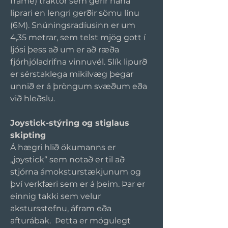
frame) traktor sem gerir hana 
liprari en lengri gerðir sömu línu 
(6M). Snúningsradíusinn er um 
4,35 metrar, sem telst mjög gott í 
ljósi þess að um er að ræða 
fjórhjóladrifna vinnuvél. Slík lipurð 
er sérstaklega mikilvæg þegar 
unnið er á þröngum svæðum eða 
við hleðslu.
Joystick-stýring og stiglaus 
skipting
Á hægri hlið ökumanns er 
„joystick“ sem notað er til að 
stjórna ámoksturstækjunum og 
því verkfæri sem er á þeim. Þar er 
einnig takki sem velur 
akstursstefnu, áfram eða 
afturábak.  Þetta er mögulegt 