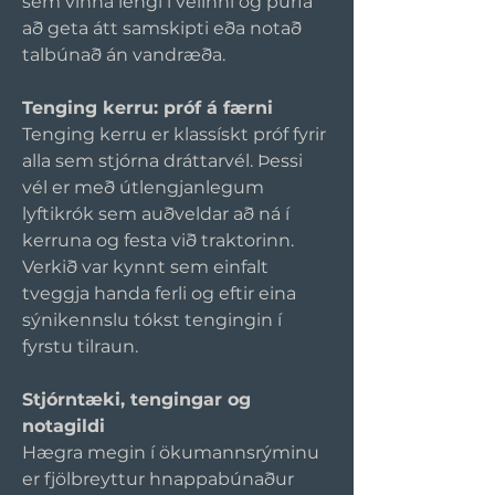
sem vinna lengi í vélinni og þurfa 
að geta átt samskipti eða notað 
talbúnað án vandræða.
Tenging kerru: próf á færni
Tenging kerru er klassískt próf fyrir 
alla sem stjórna dráttarvél. Þessi 
vél er með útlengjanlegum 
lyftikrók sem auðveldar að ná í 
kerruna og festa við traktorinn. 
Verkið var kynnt sem einfalt 
tveggja handa ferli og eftir eina 
sýnikennslu tókst tengingin í 
fyrstu tilraun.
Stjórntæki, tengingar og 
notagildi
Hægra megin í ökumannsrýminu 
er fjölbreyttur hnappabúnaður 