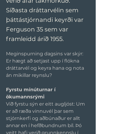
verið afar takmörkuð.
Síðasta dráttarvélin sem
þáttástjórnandi keyrði var
Ferguson 35 sem var
framleidd árið 1955.
Meginspurning dagsins var skýr: 
Er hægt að setjast upp í flókna 
dráttarvél og keyra hana og nota 
án mikillar reynslu?
Fyrstu mínúturnar í 
ökumannsrými
Við fyrstu sýn er eitt augljóst: Um 
er að ræða vinnuvél þar sem 
stjórnkerfi og aðbúnaður er allt 
annar en í hefðbundnum bíl. Þó 
veitt hafi verið grunnkennslu í 