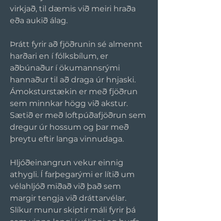
virkjað, til dæmis við meiri hraða 
eða aukið álag.
Þrátt fyrir að fjöðrunin sé almennt 
harðari en í fólksbílum, er 
aðbúnaður í ökumannsrými 
hannaður til að draga úr hnjaski. 
Ámoksturstækin er með fjöðrun 
sem minnkar högg við akstur. 
Sætið er með loftpúðafjöðrun sem 
dregur úr hossum og þar með 
þreytu eftir langa vinnudaga.
Hljóðeinangrun vekur einnig 
athygli. Í farþegarými er lítið um 
vélahljóð miðað við það sem 
margir tengja við dráttarvélar. 
Slíkur munur skiptir máli fyrir þá 