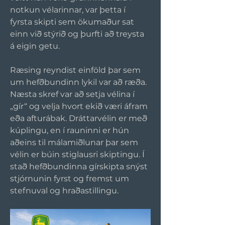
notkun vélarinnar, var þetta í 
fyrsta skipti sem ökumaður sat 
einn við stýrið og þurfti að treysta 
á eigin getu.
Ræsing reyndist einföld þar sem 
um hefðbundinn lykil var að ræða. 
Næsta skref var að setja vélina í 
„gír“ og velja hvort ekið væri áfram 
eða afturábak. Dráttarvélin er með 
kúplingu, en í rauninni er hún 
aðeins til málamiðlunar þar sem 
vélin er búin stiglausri skiptingu. Í 
stað hefðbundinna gírskipta snýst 
stjórnunin fyrst og fremst um 
stefnuval og hraðastillingu.