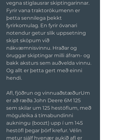
vegna stiglausrar skiptingarinnar.
Fyrir vana traktorökumenn er 
þetta sennilega þekkt 
fyrirkomulag. En fyrir óvanari 
notendur getur slík uppsetning 
skipt sköpum við 
nákvæmnisvinnu. Hraðar og 
öruggar skiptingar milli áfram- og 
bakk aksturs sem auðvelda vinnu. 
Og allt er þetta gert með einni 
hendi.
Afl, fjöðrun og vinnuaðstæðurUm 
er að ræða John Deere 6M 125 
sem skilar um 125 hestöflum, með 
möguleika á tímabundinni 
aukningu (boozt) upp í um 145 
hestöfl þegar þörf krefur. Vélin 
metur sjálf hvenær aukið afl er 