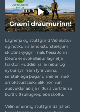
Lágnefja og stuttgrind Við akstur 
og notkun á ámoksturstækjum 
skiptir skyggni máli. Þessi John 
Deere er svokallaður lágnefja 
traktor. Húddið hallar niður og 
eykur sýn fram fyrir vélina, 
sérstaklega þegar unnið er með 
ámoksturstæki. Slík hönnun 
auðveldar að sjá niður á verkfæri á 
borð við rúllugreip eða skóflu.
Vélin er einnig stuttgrinda (short 