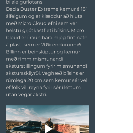
bílaleiguflotans.
Dacia Duster Extreme kemur á 18” 
álfelgum og er klæddur að hluta 
með Micro Cloud efni sem ver 
helstu grjótkastfleti bílsins. Micro 
Cloud er í raun bara mjög fínt nafn 
á plasti sem er 20% endurunnið. 
Bíllinn er beinskiptur og kemur 
með fimm mismunandi 
aksturstillingum fyrir mismunandi 
akstursskilyrði. Veghæð bílsins er 
rúmlega 20 cm sem kemur sér vel 
ef fólk vill reyna fyrir sér í léttum 
utan vegar akstri.