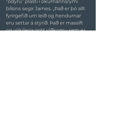
“ódýru” plasti í ökumannsrými 
bílsins segir James. „Það er þó allt 
fyrirgefið um leið og hendurnar 
eru settar á stýrið. Það er massíft 
og virkilega gott viðkomu sem er 
mikilvægt þar sem að stýrið er sá 
snerti flötur sem fær mesta 
notkun.“
Dacia Duster er eiginlega Lada 
Sport okkar tíma. Lada Sport var 
lítill jepplingur sem komst allt, og 
gátu flestir keypt nýja Lödu Sport 
án þess að fórna fyrir það 
handlegg. Þetta á líka við um 
þennan nýja Dacia Duster og það 
gerir hann að einum 
hagkvæmasta bíl sem hægt er að 
kaupa nýjan úr umboði.