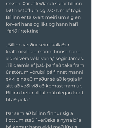
rekstri. Þar af leiðandi skilar bíllinn 
130 hestöflum og 230 Nm af togi.
Bíllinn er talsvert meiri um sig en 
forveri hans og líkt og hann hafi 
"farið í ræktina"
„Bíllinn verður seint kallaður 
kraftmikill, en manni finnst hann 
aldrei vera vélarvana,“ segir James. 
„Til dæmis ef það þarf að taka fram 
úr stórum vörubíl þá finnst manni 
ekki eins að maður sé að leggja líf 
sitt að veði við að komast fram úr. 
Bíllinn hefur alltaf mátulegan kraft 
til að gefa.“
Þar sem að bíllinn finnur sig á 
flottum stað í verðskala nýrra bíla 
þá kemur hann ekki með lúxus 