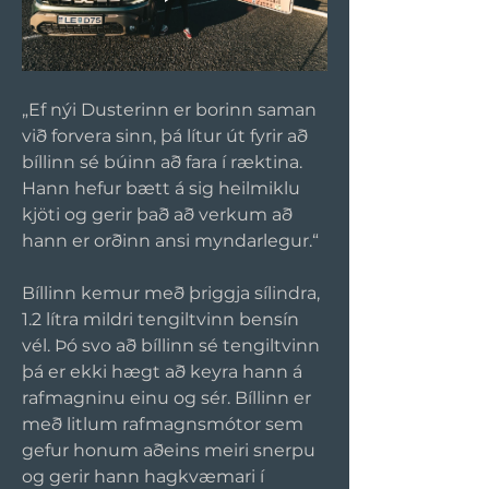
„Ef nýi Dusterinn er borinn saman 
við forvera sinn, þá lítur út fyrir að 
bíllinn sé búinn að fara í ræktina. 
Hann hefur bætt á sig heilmiklu 
kjöti og gerir það að verkum að 
hann er orðinn ansi myndarlegur.“
Bíllinn kemur með þriggja sílindra, 
1.2 lítra mildri tengiltvinn bensín 
vél. Þó svo að bíllinn sé tengiltvinn 
þá er ekki hægt að keyra hann á 
rafmagninu einu og sér. Bíllinn er 
með litlum rafmagnsmótor sem 
gefur honum aðeins meiri snerpu 
og gerir hann hagkvæmari í 