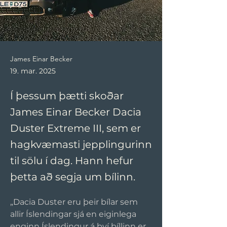
James Einar Becker
19. mar. 2025
Í þessum þætti skoðar
James Einar Becker Dacia
Duster Extreme III, sem er
hagkvæmasti jepplingurinn
til sölu í dag. Hann hefur
þetta að segja um bílinn.
„Dacia Duster eru þeir bílar sem 
allir Íslendingar sjá en eiginlega 
enginn Íslendingur á því bíllinn er 