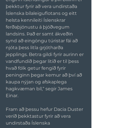
þekktur fyrir að vera undirstaða 
Íslenska bílaleiguflotans og eitt 
helsta kennileiti Íslenskrar 
ferðaþjónustu á þjóðvegum 
landsins. Það er samt ákveðin 
synd að eingöngu túristar fái að 
njóta þess litla grjótharða 
jepplings. Betra gildi fyrir aurinn er 
vandfundið þegar litið er til þess 
hvað fólk getur fengið fyrir 
peninginn þegar kemur að því að 
kaupa nýjan og afskaplega 
hagkvæman bíl,“ segir James 
Einar.
Fram að þessu hefur Dacia Duster 
verið þekktastur fyrir að vera 
undirstaða Íslenska 