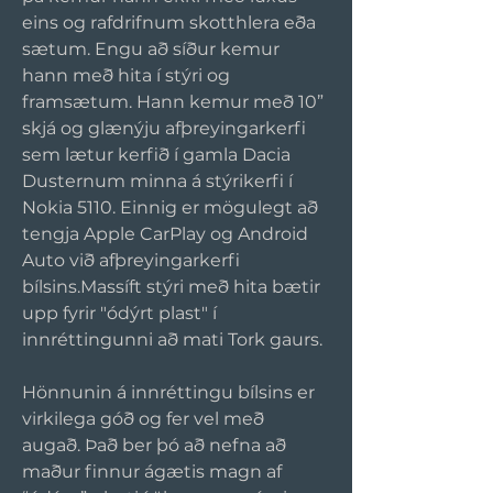
eins og rafdrifnum skotthlera eða 
sætum. Engu að síður kemur 
hann með hita í stýri og 
framsætum. Hann kemur með 10” 
skjá og glænýju afþreyingarkerfi 
sem lætur kerfið í gamla Dacia 
Dusternum minna á stýrikerfi í 
Nokia 5110. Einnig er mögulegt að 
tengja Apple CarPlay og Android 
Auto við afþreyingarkerfi 
bílsins.Massíft stýri með hita bætir 
upp fyrir "ódýrt plast" í 
innréttingunni að mati Tork gaurs.
Hönnunin á innréttingu bílsins er 
virkilega góð og fer vel með 
augað. Það ber þó að nefna að 
maður finnur ágætis magn af 