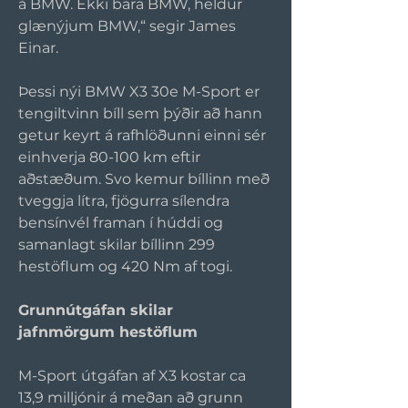
á BMW. Ekki bara BMW, heldur 
glænýjum BMW,“ segir James 
Einar.
Þessi nýi BMW X3 30e M-Sport er 
tengiltvinn bíll sem þýðir að hann 
getur keyrt á rafhlöðunni einni sér 
einhverja 80-100 km eftir 
aðstæðum. Svo kemur bíllinn með 
tveggja lítra, fjögurra sílendra 
bensínvél framan í húddi og 
samanlagt skilar bíllinn 299 
hestöflum og 420 Nm af togi.
Grunnútgáfan skilar 
jafnmörgum hestöflum
M-Sport útgáfan af X3 kostar ca 
13,9 milljónir á meðan að grunn 