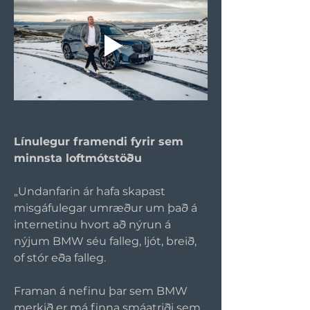
Línulegur framendi fyrir sem 
minnsta loftmótstöðu
„Undanfarin ár hafa skapast 
misgáfulegar umræður um það á 
internetinu hvort að nýrun á 
nýjum BMW séu falleg, ljót, breið, 
of stór eða falleg. 
Framan á nefinu þar sem BMW 
merkið er má finna smáatriði sem 