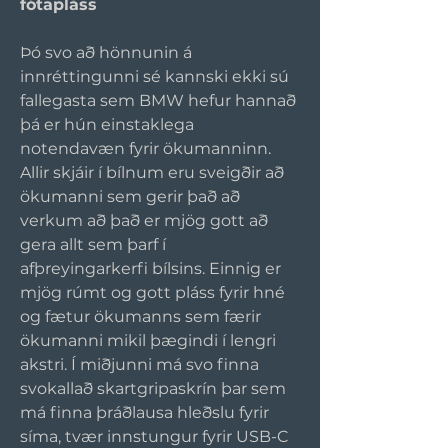
fótapláss
Þó svo að hönnunin á 
innréttingunni sé kannski ekki sú 
fallegasta sem BMW hefur hannað 
þá er hún einstaklega 
notendavæn fyrir ökumanninn. 
Allir skjáir í bílnum eru sveigðir að 
ökumanni sem gerir það að 
verkum að það er mjög gott að 
gera allt sem þarf í 
afþreyingarkerfi bílsins. Einnig er 
mjög rúmt og gott pláss fyrir hné 
og fætur ökumanns sem færir 
ökumanni mikil þægindi í lengri 
akstri. Í miðjunni má svo finna 
svokallað skartgripaskrín þar sem 
má finna þráðlausa hleðslu fyrir 
síma, tvær innstungur fyrir USB-C 