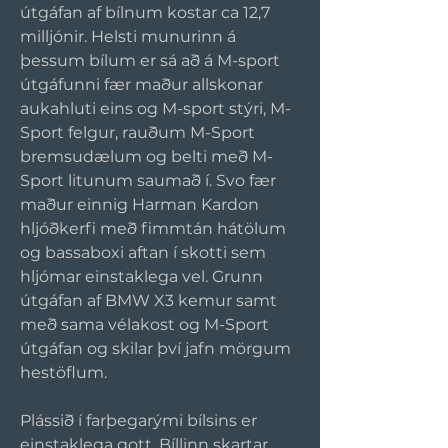
útgáfan af bílnum kostar ca 12,7 
milljónir. Helsti munurinn á 
þessum bílum er sá að á M-sport 
útgáfunni fær maður allskonar 
aukahluti eins og M-sport stýri, M-
Sport felgur, rauðum M-Sport 
bremsudælum og belti með M-
Sport litunum saumað í. Svo fær 
maður einnig Harman Kardon 
hljóðkerfi með fimmtán hátölum 
og bassaboxi aftan í skotti sem 
hljómar einstaklega vel. Grunn 
útgáfan af BMW X3 kemur samt 
með sama vélakost og M-Sport 
útgáfan og skilar því jafn mörgum 
hestöflum.
Plássið í farþegarými bílsins er 
einstaklega gott. Bíllinn skartar 