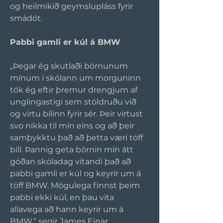
og heilmikið geymslupláss fyrir 
smádót.
Pabbi gamli er kúl á BMW
„Þegar ég skutlaði börnunum 
mínum í skólann um morguninn 
tók ég eftir þremur drengjum af 
unglingastigi sem stöldruðu við 
og virtu bílinn fyrir sér. Þeir virtust 
svo nikka til mín eins og að þeir 
samþykktu það að þetta væri töff 
bíll. Þannig geta börnin mín átt 
góðan skóladag vitandi það að 
pabbi gamli er kúl og keyrir um á 
töff BMW. Mögulega finnst þeim 
pabbi ekki kúl, en þau vita 
allavega að hann keyrir um á 
BMW,“ segir James Einar.