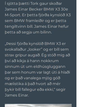
Í sjötta þætti Tork gaur skoðar 
James Einar Becker BMW X3 30e 
M-Sport. Er þetta fjórða kynslóð X3 
sem BMW framleiðir og er þetta 
tengiltvinn bíll. James Einar hefur 
þetta að segja um bílinn.
„Þessi fjórða kynslóð BMW X3 er 
svokallaður „looker” og er bíll sem 
strax grípur augað. Ég stóð mig að 
því að kíkja á hann nokkrum 
sinnum út um eldhúsgluggann 
þar sem honum var lagt úti á hlaði 
og er það vanalega mjög góð 
mælistika á það hvort að mér 
þykir bíll fallegur eða ekki,“ segir 
James Einar.