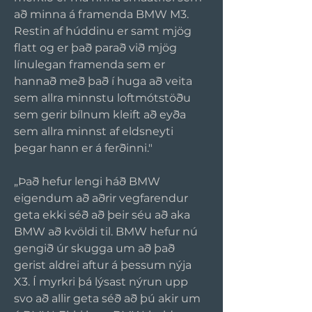
að minna á framenda BMW M3. 
Restin af húddinu er samt mjög 
flatt og er það parað við mjög 
línulegan framenda sem er 
hannað með það í huga að veita 
sem allra minnstu loftmótstöðu 
sem gerir bílnum kleift að eyða 
sem allra minnst af eldsneyti 
þegar hann er á ferðinni."
„Það hefur lengi háð BMW 
eigendum að aðrir vegfarendur 
geta ekki séð að þeir séu að aka 
BMW að kvöldi til. BMW hefur nú 
gengið úr skugga um að það 
gerist aldrei aftur á þessum nýja 
X3. Í myrkri þá lýsast nýrun upp 
svo að allir geta séð að þú akir um 