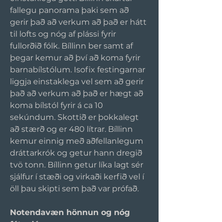
fallegu panorama þaki sem að 
gerir það að verkum að það er hátt 
til lofts og nóg af plássi fyrir 
fullorðið fólk. Bíllinn ber samt af 
þegar kemur að því að koma fyrir 
barnabílstólum. Isofix festingarnar 
liggja einstaklega vel sem að gerir 
það að verkum að það er hægt að 
koma bílstól fyrir á ca 10 
sekúndum. Skottið er þokkalegt 
að stærð og er 480 lítrar. Bíllinn 
kemur einnig með aðfellanlegum 
dráttarkrók og getur hann dregið 
tvö tonn. Bíllinn getur líka lagt sér 
sjálfur í stæði og virkaði kerfið vel í 
öll þau skipti sem það var prófað.
Notendavæn hönnun og nóg 