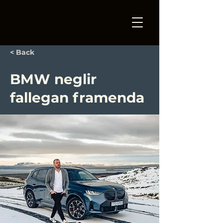
< Back
BMW neglir
fal­legan fram­enda